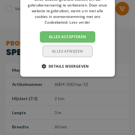
gebruikerservaring te verbeteren. Door onze
Vergelijk
Vergelijk
website te gebruiken, stemt u in met alle
cookies in overeenstemming met ons
Cookiebeleid.
Lees verder
ALLES ACCEPTEREN
PRODUCT
SPECIFICATIES
ALLES AFWIJZEN
DETAILS WEERGEVEN
Merk
SafetyLoad
Artikelnummer
60D4-300/top-10
Hijslast (7:1)
2 ton
Lengte
3 m
Breedte
60 mm