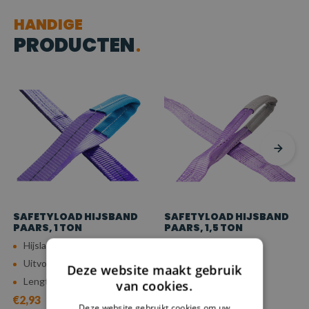
HANDIGE
PRODUCTEN
SAFETYLOAD HIJSBAND
SAFETYLOAD HIJSBAND
PAARS, 1 TON
PAARS, 1,5 TON
Hijslast (7:1): 1 ton
Hijslast (7:1): 1,5 ton
Uitvoering: Lus-Lus
Uitvoering: Lus-Lus
Deze website maakt gebruik
Lengte: 1 - 10 m
Lengte: 1 - 10 m
van cookies.
€2,93
€6,13
Deze website gebruikt cookies om uw