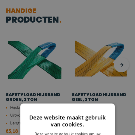
HANDIGE
PRODUCTEN
SAFETYLOAD HIJSBAND
SAFETYLOAD HIJSBAND
GROEN, 2 TON
GEEL, 3 TON
Hijslast (7:1): 2 ton
Hijslast (7:1): 3 ton
Uitvoering: Lus-Lus
Uitvoering: Lus-Lus
Deze website maakt gebruik
Lengte: 1 - 10 m
Lengte: 1 - 10 m
van cookies.
€5,18
€7,19
Deze website gebruikt cookies om uw