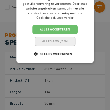
gebruikerservaring te verbeteren. Door onze
Vergelijk
Vergelijk
website te gebruiken, stemt u in met alle
cookies in overeenstemming met ons
Cookiebeleid.
Lees verder
ALLES ACCEPTEREN
PRODUCT
SPECIFICATIES
ALLES AFWIJZEN
DETAILS WEERGEVEN
Merk
SafetyLoad
Artikelnummer
30D4-100/top-10
Hijslast (7:1)
1 ton
Lengte
1 m
Breedte
30 mm