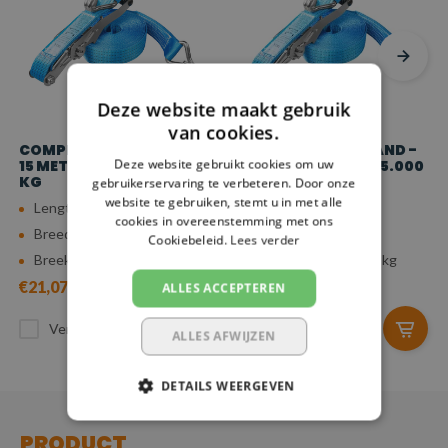
Deze website maakt gebruik
van cookies.
COMPLETE SPANBAND -
COMPLETE SPANBAND -
Deze website gebruikt cookies om uw
15 METER - 50 MM - 5.000
12 METER - 50 MM - 5.000
KG
KG
gebruikerservaring te verbeteren. Door onze
website te gebruiken, stemt u in met alle
Lengte: 15 meter
Lengte: 12 meter
cookies in overeenstemming met ons
Breedte: 50 mm
Breedte: 50 mm
Cookiebeleid.
Lees verder
Breeksterkte: 5.000 kg
Breeksterkte: 5.000 kg
€21,07
€18,82
ALLES ACCEPTEREN
Vergelijk
Vergelijk
ALLES AFWIJZEN
DETAILS WEERGEVEN
PRODUCT