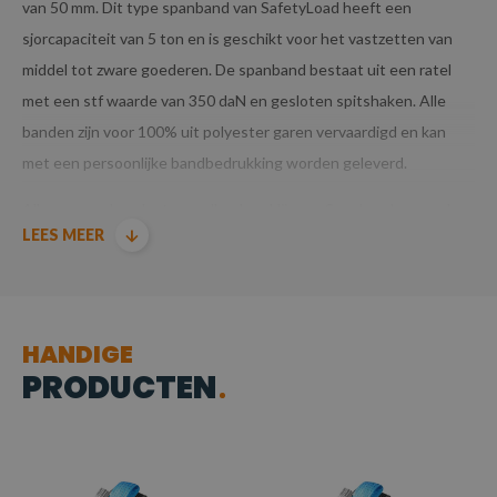
van 50 mm. Dit type spanband van SafetyLoad heeft een
sjorcapaciteit van 5 ton en is geschikt voor het vastzetten van
middel tot zware goederen. De spanband bestaat uit een ratel
met een stf waarde van 350 daN en gesloten spitshaken. Alle
banden zijn voor 100% uit polyester garen vervaardigd en kan
met een persoonlijke bandbedrukking worden geleverd.
Alle voorraadproducten welke door Hijs- en Spanbanden worden
LEES MEER
geleverd zijn TUV/GS gecertificeerd.
Producten voldoen aan de machinerichtlijn EN12195-2.
HANDIGE
PRODUCTEN