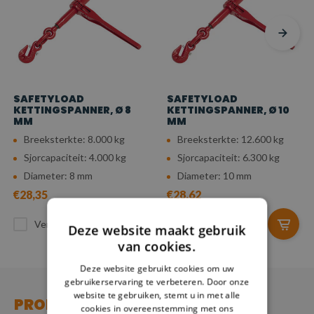
SAFETYLOAD
SAFETYLOAD
KETTINGSPANNER, Ø 8
KETTINGSPANNER, Ø 10
MM
MM
Breeksterkte: 8.000 kg
Breeksterkte: 12.600 kg
Sjorcapaciteit: 4.000 kg
Sjorcapaciteit: 6.300 kg
Diameter: 8 mm
Diameter: 10 mm
€28,35
€28,62
Vergelijk
Vergelijk
Deze website maakt gebruik
van cookies.
Deze website gebruikt cookies om uw
gebruikerservaring te verbeteren. Door onze
website te gebruiken, stemt u in met alle
PRODUCT
cookies in overeenstemming met ons