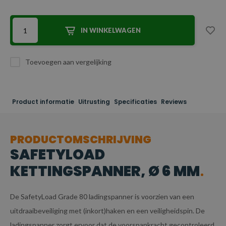
IN WINKELWAGEN
Toevoegen aan vergelijking
Product informatie
Uitrusting
Specificaties
Reviews
PRODUCTOMSCHRIJVING
SAFETYLOAD
KETTINGSPANNER, Ø 6 MM
De SafetyLoad Grade 80 ladingspanner is voorzien van een
uitdraaibeveiliging met (inkort)haken en een veiligheidspin. De
ladingspanner zorgt ervoor dat de voorspankracht gecontroleerd