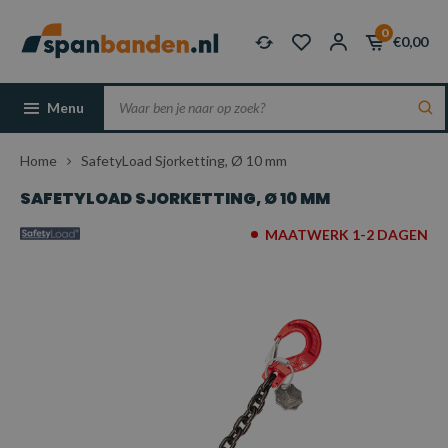
0
€0,00
Menu
Home
SafetyLoad Sjorketting, Ø 10 mm
SAFETYLOAD SJORKETTING, Ø 10 MM
MAATWERK 1-2 DAGEN