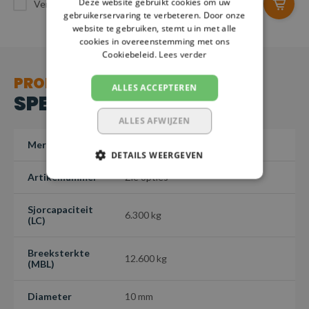
Deze website gebruikt cookies om uw
Vergelijk
Vergelijk
gebruikerservaring te verbeteren. Door onze
website te gebruiken, stemt u in met alle
cookies in overeenstemming met ons
Cookiebeleid.
Lees verder
PRODUCT
ALLES ACCEPTEREN
SPECIFICATIES
ALLES AFWIJZEN
Merk
SafetyLoad
DETAILS WEERGEVEN
Artikelnummer
Zie opties
Sjorcapaciteit
6.300 kg
(LC)
Breeksterkte
12.600 kg
(MBL)
Diameter
10 mm