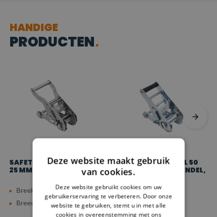
HANDIGE
PRODUCTEN
Deze website maakt gebruik
SAFETYLOAD RVS RATEL
SAFETYLOAD RATEL 50
25 MM, 1.500 KG
MM MET SMALLE HENDEL,
van cookies.
5.000 KG
Deze website gebruikt cookies om uw
Breeksterkte: 15 kn
Breeksterkte: 50 kn
gebruikerservaring te verbeteren. Door onze
Breedte: 25 mm
Breedte: 50 mm
website te gebruiken, stemt u in met alle
cookies in overeenstemming met ons