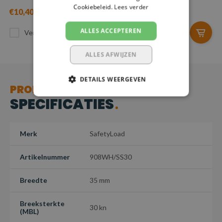
Cookiebeleid.
Lees verder
€10,40
€6,80
ALLES ACCEPTEREN
Vergelijk
Vergelijk
ALLES AFWIJZEN
DETAILS WEERGEVEN
PRODUCT
SPECIFICATIES
Merk
SafetyLoad
Artikelnummer
908WH/SS30
Breedte
35 mm
Breeksterkte
30 kn
(MBL)