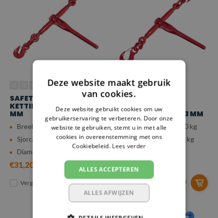
Deze website maakt gebruik
van cookies.
SAFETYLOAD
KETTINGSPANNER
KETTINGSPANNER, Ø 6
INKORTHAAK EN
Deze website gebruikt cookies om uw
MM
KLEPHAAK G80, Ø 13 MM
gebruikerservaring te verbeteren. Door onze
Breeksterkte: 4.480 kg
Breeksterkte: 16.000 kg
website te gebruiken, stemt u in met alle
cookies in overeenstemming met ons
Sjorcapaciteit: 2.240 kg
Sjorcapaciteit: 8.000 kg
Cookiebeleid.
Lees verder
Diameter: 6 mm
Diameter: 13 mm
€31,20
€70,86
ALLES ACCEPTEREN
Vergelijk
Vergelijk
ALLES AFWIJZEN