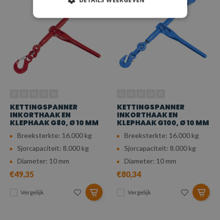
DETAILS WEERGEVEN
KETTINGSPANNER
KETTINGSPANNER
INKORTHAAK EN
INKORTHAAK EN
KLEPHAAK G80, Ø 10 MM
KLEPHAAK G100, Ø 10 MM
Breeksterkte: 16.000 kg
Breeksterkte: 16.000 kg
Sjorcapaciteit: 8.000 kg
Sjorcapaciteit: 8.000 kg
Diameter: 10 mm
Diameter: 10 mm
€49,35
€80,34
Vergelijk
Vergelijk