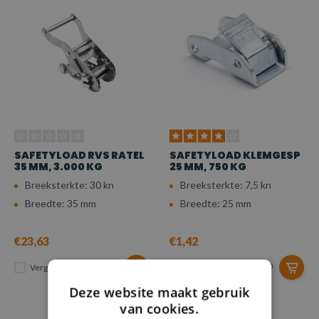
SAFETYLOAD RVS RATEL
SAFETYLOAD KLEMGESP
35 MM, 3.000 KG
25 MM, 750 KG
Breeksterkte: 30 kn
Breeksterkte: 7,5 kn
Breedte: 35 mm
Breedte: 25 mm
€23,63
€1,42
Vergelijk
Vergelijk
Deze website maakt gebruik
van cookies.