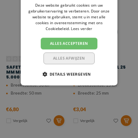
Deze website gebruikt cookies om uw
gebruikerservaring te verbeteren. Door onze
website te gebruiken, stemt u in met alle
cookies in overeenstemming met ons
Cookiebeleid.
Lees verder
ALLES ACCEPTEREN
ALLES AFWIJZEN
SAFETYLOAD RATEL 50
SAFETYLOAD RATEL 25
MM MET SMALLE HENDEL,
MM, 1.500 KG
DETAILS WEERGEVEN
5.000 KG
Breeksterkte: 50 kn
Breeksterkte: 15 kn
Breedte: 50 mm
Breedte: 25 mm
€6,80
€3,04
Vergelijk
Vergelijk