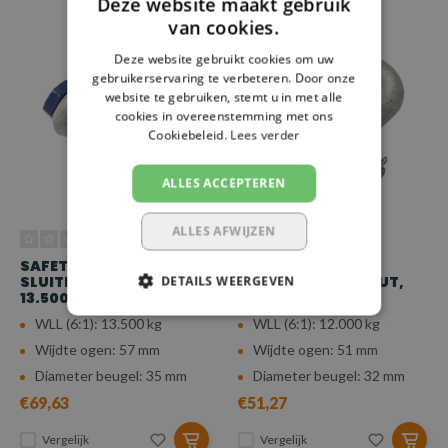
Deze website maakt gebruik
van cookies.
Deze website gebruikt cookies om uw
gebruikerservaring te verbeteren. Door onze
website te gebruiken, stemt u in met alle
cookies in overeenstemming met ons
Cookiebeleid.
Lees verder
ALLES ACCEPTEREN
ALLES AFWIJZEN
SAFETYLOAD D-
SAFETYLOAD D-
SLUITING MOERBOUT,
DETAILS WEERGEVEN
SLUITING MOERBOUT,
13.500 KG
12.000 KG
WLL (6:1): 13.500 kg
WLL (6:1): 12.000 kg
Wijdte ogen: 57 mm
Wijdte ogen: 51 mm
Diameter beugel: 35 mm
Diameter beugel: 32 mm
€69,63
€51,27
Vergelijk
Vergelijk