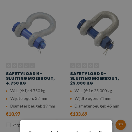
SAFETYLOAD H-
SAFETYLOAD D-
SLUITING MOERBOUT,
SLUITING MOERBOUT,
4.750 KG
25.000 KG
WLL (6:1): 4.750 kg
WLL (6:1): 25.000 kg
Wijdte ogen: 32 mm
Wijdte ogen: 74 mm
Diameter beugel: 19 mm
Diameter beugel: 45 mm
€10,97
€133,69
Vergelijk
Vergelijk