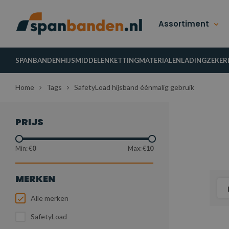
Assortiment
SPANBANDEN
HIJSMIDDELEN
KETTINGMATERIALEN
LADINGZEKER
Home
Tags
SafetyLoad hijsband éénmalig gebruik
PRIJS
Min: €
0
Max: €
10
MERKEN
Alle merken
SafetyLoad