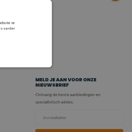
ebsite te
es verder
ICE
MELD JE AAN VOOR ONZE
NIEUWSBRIEF
Ontvang de beste aanbiedingen en
specialistisch advies.