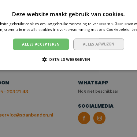
Deze website maakt gebruik van cookies.
site gebruikt cookies om uw gebruikerservaring te verbeteren. Door onze w
n, stemt u in met alle cookies in overeenstemming met ons Cookiebeleid.
Le
 NODIG?
EM CONTACT OP
ALLES ACCEPTEREN
ALLES AFWIJZEN
T ONZE KLANTENSERV
DETAILS WEERGEVEN
OON
WHATSAPP
5 - 203 21 43
Nog niet beschikbaar
L
SOCIALMEDIA
service@spanbanden.nl