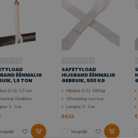
ETYLOAD
SAFETYLOAD
SBAND ÉÉNMALIG
HIJSBAND ÉÉNMALIG
H
UIK, 1,5 TON
GEBRUIK, 500 KG
G
last (5:1): 1,5 ton
Hijslast (5:1): 500 kg
voering: Eindloos
Uitvoering: Lus-Lus
gte: 1 - 5 m
Lengte: 3 - 5 m
3
€4,53
€
ergelijk
Vergelijk