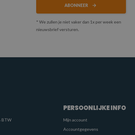
ABONNEER
* We zullen je niet vaker dan 1x per week een
nieuwsbrief versturen.
PERSOONLIJKE INFO
1% BTW
Mijn account
Accountgegevens