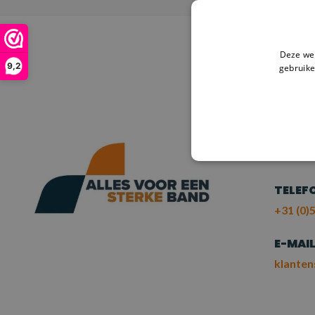
Deze web
9,2
gebruike
HULP
NE
ME
TELEF
+31 (0)5
E-MAI
klanten