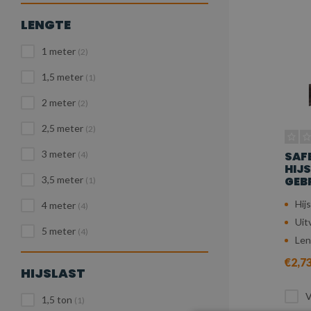
LENGTE
1 meter
(2)
1,5 meter
(1)
2 meter
(2)
2,5 meter
(2)
3 meter
SAF
(4)
HIJ
GEBR
3,5 meter
(1)
Hijs
4 meter
(4)
Uit
5 meter
(4)
Len
€2,7
HIJSLAST
V
1,5 ton
(1)