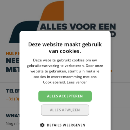
Deze website maakt gebruik
van cookies.
HULP NODIG?
NEEM CONTACT OP
Deze website gebruikt cookies om uw
gebruikerservaring te verbeteren. Door onze
MET ONZE KLANTENSERVICE
website te gebruiken, stemt u in met alle
cookies in overeenstemming met ons
Cookiebeleid.
Lees verder
TELEFOON
ALLES ACCEPTEREN
+31 (0)55 - 203 21 43
ALLES AFWIJZEN
WHATSAPP
Nog niet beschikbaar
DETAILS WEERGEVEN