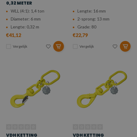
0,32 METER
WLL (4:1): 1,4 ton
Lengte: 16 mm
Diameter: 6 mm
2-sprong: 13 mm
Lengte: 0,32 m
Grade: 80
€41,12
€22,79
Vergelijk
Vergelijk
VDH KETTING
VDH KETTING