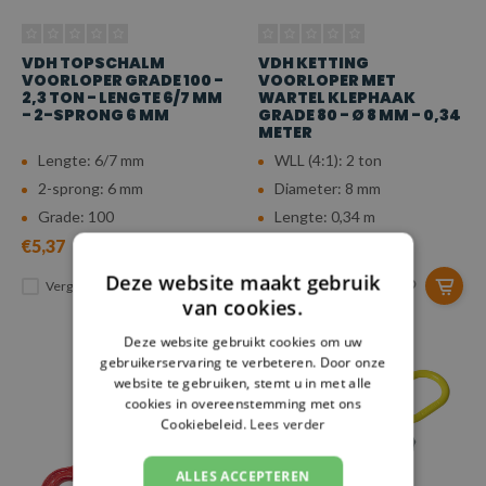
VDH TOPSCHALM
VDH KETTING
VOORLOPER GRADE 100 -
VOORLOPER MET
2,3 TON - LENGTE 6/7 MM
WARTEL KLEPHAAK
- 2-SPRONG 6 MM
GRADE 80 - Ø 8 MM - 0,34
METER
Lengte: 6/7 mm
WLL (4:1): 2 ton
2-sprong: 6 mm
Diameter: 8 mm
Grade: 100
Lengte: 0,34 m
€5,37
€35,10
Deze website maakt gebruik
Vergelijk
Vergelijk
van cookies.
Deze website gebruikt cookies om uw
gebruikerservaring te verbeteren. Door onze
website te gebruiken, stemt u in met alle
cookies in overeenstemming met ons
Cookiebeleid.
Lees verder
ALLES ACCEPTEREN