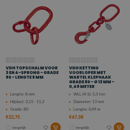
VDH TOPSCHALM VOOR
VDH KETTING
3 EN 4-SPRONG - GRADE
VOORLOPER MET
80 - LENGTE 8 MM
WARTEL KLEPHAAK
GRADE 80 - Ø 13 MM -
0,49 METER
Lengte: 8 mm
WLL (4:1): 5,3 ton
Hijslast: 3,15 - 11,2
Diameter: 13 mm
Grade: 80
Lengte: 0,49 m
€22,75
€67,38
Vergelijk
Vergelijk