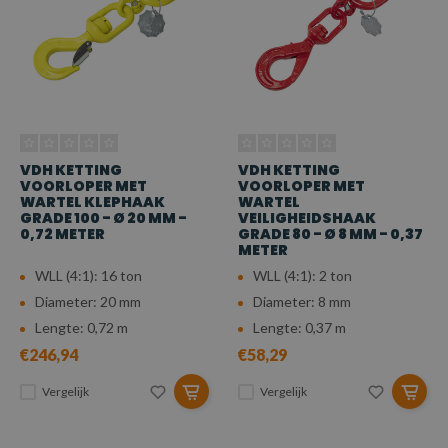
VDH KETTING
VDH KETTING
VOORLOPER MET
VOORLOPER MET
WARTEL KLEPHAAK
WARTEL
GRADE 100 - Ø 20 MM -
VEILIGHEIDSHAAK
0,72 METER
GRADE 80 - Ø 8 MM - 0,37
METER
WLL (4:1): 16 ton
WLL (4:1): 2 ton
Diameter: 20 mm
Diameter: 8 mm
Lengte: 0,72 m
Lengte: 0,37 m
€246,94
€58,29
Vergelijk
Vergelijk