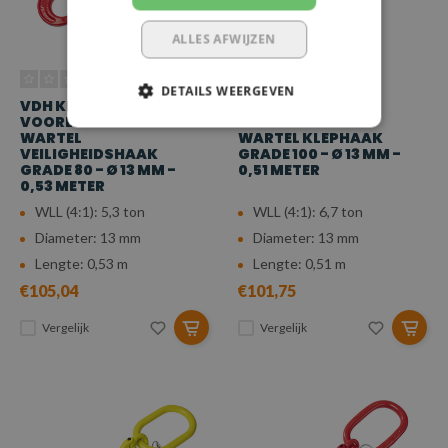
ALLES AFWIJZEN
DETAILS WEERGEVEN
VDH KETTING
VDH KETTING
VOORLOPER MET
VOORLOPER MET
WARTEL
WARTEL KLEPHAAK
VEILIGHEIDSHAAK
GRADE 100 - Ø 13 MM -
GRADE 80 - Ø 13 MM -
0,51 METER
0,53 METER
WLL (4:1): 5,3 ton
WLL (4:1): 6,7 ton
Diameter: 13 mm
Diameter: 13 mm
Lengte: 0,53 m
Lengte: 0,51 m
€105,04
€101,75
Vergelijk
Vergelijk