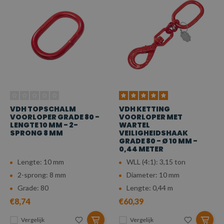
VDH TOPSCHALM
VDH KETTING
VOORLOPER GRADE 80 -
VOORLOPER MET
LENGTE 10 MM - 2-
WARTEL
SPRONG 8 MM
VEILIGHEIDSHAAK
GRADE 80 - Ø 10 MM -
0,44 METER
Lengte: 10 mm
WLL (4:1): 3,15 ton
2-sprong: 8 mm
Diameter: 10 mm
Grade: 80
Lengte: 0,44 m
€8,74
€60,39
Vergelijk
Vergelijk