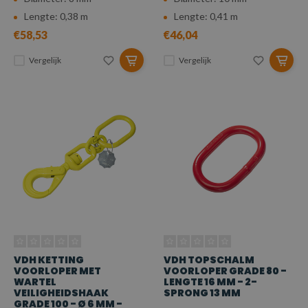
Lengte: 0,38 m
Lengte: 0,41 m
€58,53
€46,04
Vergelijk
Vergelijk
VDH KETTING
VDH TOPSCHALM
VOORLOPER MET
VOORLOPER GRADE 80 -
WARTEL
LENGTE 16 MM - 2-
VEILIGHEIDSHAAK
SPRONG 13 MM
GRADE 100 - Ø 6 MM -