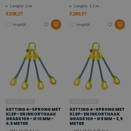
Lengte: 2 m
Lengte: 1,5 m
€308,27
€280,97
Vergelijk
Vergelijk
KETTING 4-SPRONG MET
KETTING 4-SPRONG MET
KLEP- EN INKORTHAAK
KLEP- EN INKORTHAAK
GRADE 100 - Ø 10 MM -
GRADE 100 - Ø 8 MM - 3,5
0,5 METER
METER
WLL (4:1): 6 ton
WLL (4:1): 3,75 ton