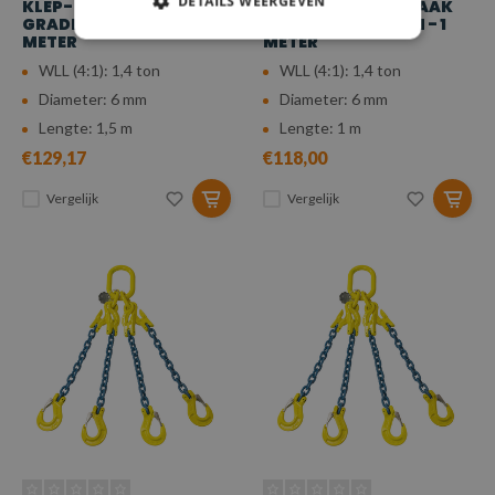
DETAILS WEERGEVEN
KLEP- EN INKORTHAAK
KLEP- EN INKORTHAAK
GRADE 100 - Ø 6 MM - 1,5
GRADE 100 - Ø 6 MM - 1
METER
METER
WLL (4:1): 1,4 ton
WLL (4:1): 1,4 ton
Diameter: 6 mm
Diameter: 6 mm
Lengte: 1,5 m
Lengte: 1 m
€129,17
€118,00
Vergelijk
Vergelijk