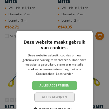
METER
METER
WLL (4:1): 1,4 ton
WLL (4:1): 1,4 ton
Diameter: 6 mm
Diameter: 6 mm
Lengte: 3 m
Lengte: 2 m
€162,71
€140,35
Vergelijk
Vergelijk
Deze website maakt gebruik
van cookies.
Deze website gebruikt cookies om uw
gebruikerservaring te verbeteren. Door onze
website te gebruiken, stemt u in met alle
cookies in overeenstemming met ons
Cookiebeleid.
Lees verder
ALLES ACCEPTEREN
ALLES AFWIJZEN
KETTING 4-SPRONG MET
KETTING 4-SPRONG MET