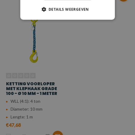
DETAILS WEERGEVEN
KETTING VOORLOPER
MET KLEPHAAK GRADE
100 - Ø 10 MM - 1 METER
WLL (4:1): 4 ton
Diameter: 10 mm
Lengte: 1 m
€47,68