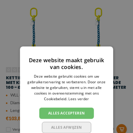
Deze website maakt gebruik
van cookies.
Deze website gebruikt cookies om uw
KETTING VOORLOPER
KETTING VOORLOPER
gebruikerservaring te verbeteren. Door onze
MET KLEPHAAK GRADE
MET KLEPHAAK GRADE
100 - Ø 10 MM - 5 METER
100 - Ø 10 MM - 3,5 METER
website te gebruiken, stemt u in met alle
cookies in overeenstemming met ons
WLL (4:1): 4 ton
WLL (4:1): 4 ton
Cookiebeleid.
Lees verder
Diameter: 10 mm
Diameter: 10 mm
Lengte: 5 m
Lengte: 3,5 m
ALLES ACCEPTEREN
€103,84
€88,28
ALLES AFWIJZEN
Vergelijk
Vergelijk